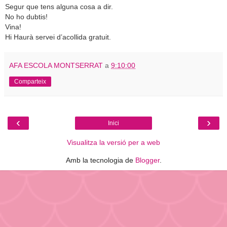
Segur que tens alguna cosa a dir.
No ho dubtis!
Vina!
Hi Haurà servei d’acollida gratuit.
AFA ESCOLA MONTSERRAT
a
9:10:00
Comparteix
‹
›
Inici
Visualitza la versió per a web
Amb la tecnologia de
Blogger
.