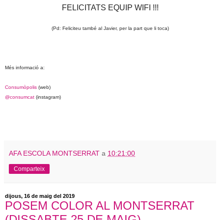
FELICITATS EQUIP WIFI !!!
(Pd: Feliciteu també al Javier, per la part que li toca)
Més informació a:
Consumòpolis
(web)
@consumcat
(instagram)
AFA ESCOLA MONTSERRAT
a
10:21:00
Comparteix
dijous, 16 de maig del 2019
POSEM COLOR AL MONTSERRAT
(DISSABTE 25 DE MAIG)