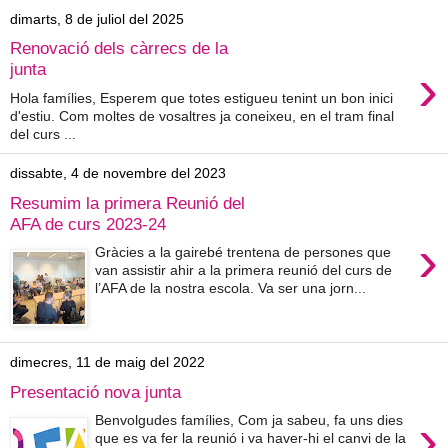
dimarts, 8 de juliol del 2025
Renovació dels càrrecs de la
›
junta
Hola famílies, Esperem que totes estigueu tenint un bon inici
d'estiu. Com moltes de vosaltres ja coneixeu, en el tram final
del curs ...
dissabte, 4 de novembre del 2023
Resumim la primera Reunió del
AFA de curs 2023-24
›
Gràcies a la gairebé trentena de persones que
van assistir ahir a la primera reunió del curs de
l’AFA de la nostra escola. Va ser una jorn...
dimecres, 11 de maig del 2022
Presentació nova junta
›
Benvolgudes famílies, Com ja sabeu, fa uns dies
que es va fer la reunió i va haver-hi el canvi de la