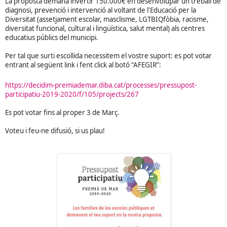
La proposta demana invertir 150.000€ en desenvolupar un treball de
diagnosi, prevenció i intervenció al voltant de l'Educació per la
Diversitat (assetjament escolar, masclisme, LGTBIQfòbia, racisme,
diversitat funcional, cultural i lingüística, salut mental) als centres
educatius públics del municipi.
Per tal que surti escollida necessitem el vostre suport: es pot votar
entrant al següent link i fent click al botó “AFEGIR”:
https://decidim-premiademar.diba.cat/processes/pressupost-
participatiu-2019-2020/f/105/projects/267
Es pot votar fins al proper 3 de Març.
Voteu i feu-ne difusió, si us plau!