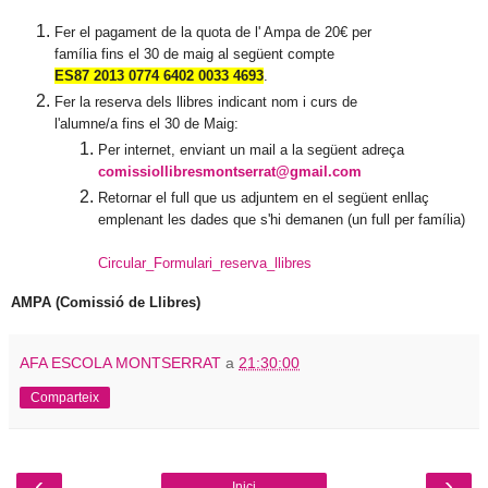
Fer el pagament de la quota de l' Ampa de 20€ per
família fins el 30 de maig al següent compte
ES87 2013 0774 6402 0033 4693
.
Fer la reserva dels llibres indicant nom i curs de
l'alumne/a fins el 30 de Maig:
Per internet, enviant un mail a la següent adreça
comissiollibresmontserrat@gmail.com
Retornar el full que us adjuntem en el següent enllaç
emplenant les dades que s'hi demanen (un full per família)
Circular_Formulari_reserva_llibres
AMPA (Comissió de Llibres)
AFA ESCOLA MONTSERRAT
a
21:30:00
Comparteix
‹
›
Inici