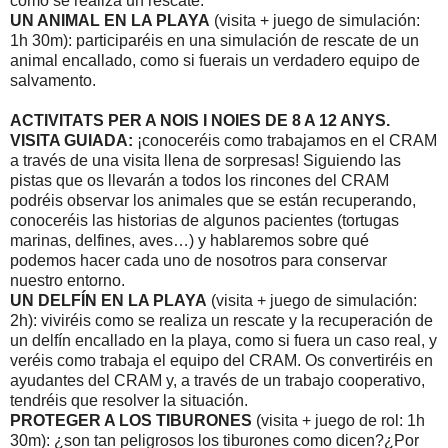
cómo se realiza un rescate.
UN ANIMAL EN LA PLAYA
(visita + juego de simulación:
1h 30m): participaréis en una simulación de rescate de un
animal encallado, como si fuerais un verdadero equipo de
salvamento.
ACTIVITATS PER A NOIS I NOIES DE 8 A 12 ANYS.
VISITA GUIADA:
¡conoceréis como trabajamos en el CRAM
a través de una visita llena de sorpresas! Siguiendo las
pistas que os llevarán a todos los rincones del CRAM
podréis observar los animales que se están recuperando,
conoceréis las historias de algunos pacientes (tortugas
marinas, delfines, aves…) y hablaremos sobre qué
podemos hacer cada uno de nosotros para conservar
nuestro entorno.
UN DELFÍN EN LA PLAYA
(visita + juego de simulación:
2h): viviréis como se realiza un rescate y la recuperación de
un delfín encallado en la playa, como si fuera un caso real, y
veréis como trabaja el equipo del CRAM. Os convertiréis en
ayudantes del CRAM y, a través de un trabajo cooperativo,
tendréis que resolver la situación.
PROTEGER A LOS TIBURONES
(visita + juego de rol: 1h
30m): ¿son tan peligrosos los tiburones como dicen?¿Por