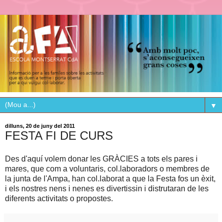
▼
dilluns, 20 de juny del 2011
FESTA FI DE CURS
Des d'aquí
volem
donar
les
GRÀCIES a
tots
els
pares
i
mares
,
que
com a voluntaris
,
col.laboradors
o
membres
de
la junta
de l'Ampa
,
han
col.laborat
a
que la Festa
fos un
èxit
,
i els nostres
nens
i
nenes
es
divertissin
i
distrutaran
de les
diferents
activitats
o
propostes
.