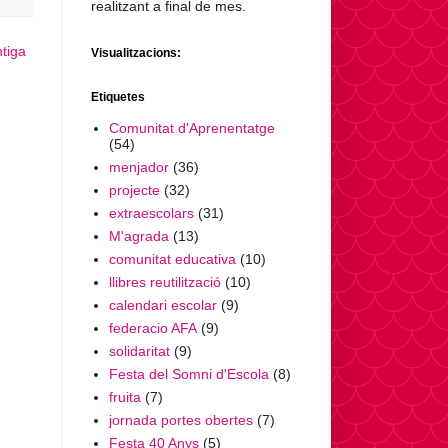
realitzant a final de mes.
tiga
Visualitzacions:
Etiquetes
Comunitat d'Aprenentatge
(54)
menjador
(36)
projecte
(32)
extraescolars
(31)
M'agrada
(13)
comunitat educativa
(10)
llibres reutilització
(10)
calendari escolar
(9)
federacio AFA
(9)
solidaritat
(9)
Festa del Somni d'Escola
(8)
fruita
(7)
jornada portes obertes
(7)
Festa 40 Anys
(5)