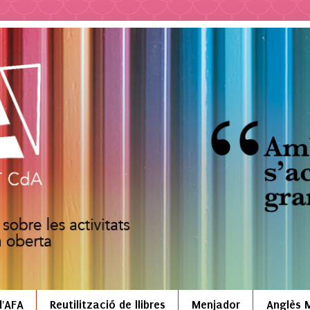
l'AFA
Reutilització de llibres
Menjador
Anglès 