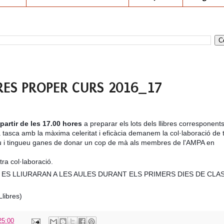
RES PROPER CURS 2016_17
partir de les 17.00 hores
a preparar els lots dels llibres corresponents
a tasca amb la màxima celeritat i eficàcia demanem la col·laboració de 
u i tingueu ganes de donar un cop de mà als membres de l'AMPA en
ra col·labo
ració.
S ES
LLIURA
RAN
A LES AULES DURANT ELS PRIMERS DI
E
S DE CLA
ibres)
25:00