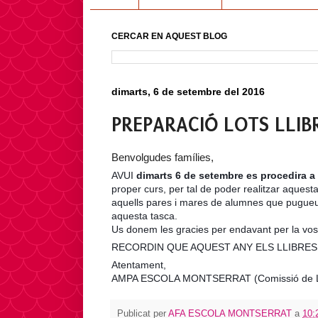
CERCAR EN AQUEST BLOG
dimarts, 6 de setembre del 2016
PREPARACIÓ LOTS LLIB
Benvolgudes famílies,
AVUI
dimarts
6 de setembre es procedira a 
proper curs, per tal de poder realitzar aquest
aquells pares i mares de alumnes que pugue
aquesta tasca.
Us donem les gracies per endavant per la vost
RECORDIN QUE AQUEST ANY ELS LLIBRE
Atentament
,
AMPA ESCOLA MONTSERRAT (Comissió de Ll
Publicat per
AFA ESCOLA MONTSERRAT
a
10: