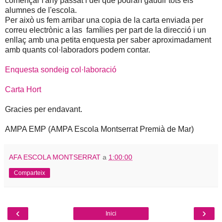
començar l'any passat i del que podran gaudir tots els
alumnes de l'escola.
Per això us fem arribar una copia de la carta enviada per
correu electrònic a las famílies per part de la direcció i un
enllaç amb una petita enquesta per saber aproximadament
amb quants col·laboradors podem contar.
Enquesta sondeig col·laboració
Carta Hort
Gracies per endavant.
AMPA EMP (AMPA Escola Montserrat Premià de Mar)
AFA ESCOLA MONTSERRAT
a
1:00:00
Comparteix
‹
›
Inici