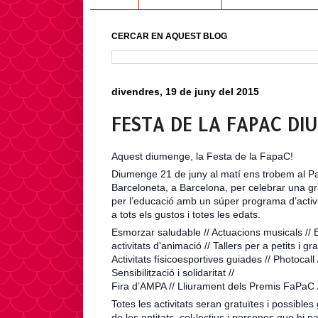
CERCAR EN AQUEST BLOG
divendres, 19 de juny del 2015
FESTA DE LA FAPAC DI
Aquest diumenge, la Festa de la FapaC!
Diumenge 21 de juny al matí ens trobem al Pa
Barceloneta, a Barcelona, per celebrar una gr
per l’educació amb un súper programa d’activi
a tots els gustos i totes les edats.
Esmorzar saludable // Actuacions musicals // B
activitats d'animació // Tallers per a petits i gra
Activitats físicoesportives guiades // Photocall 
Sensibilització i solidaritat //
Fira d’AMPA // Lliurament dels Premis FaPaC //
Totes les activitats seran gratuïtes i possible
de les entitats, col·lectius i persones que hi pa