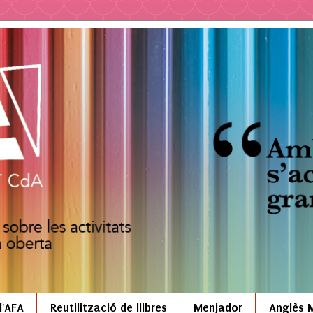
l'AFA
Reutilització de llibres
Menjador
Anglès 