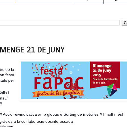
UMENGE 21 DE JUNY
rc de la
an festa
tats per
alls i
ns //
//
 Acció reivindicativa amb globus // Sorteig de motxilles // I molt més!
s gràcies a la col·laboració desinteressada
rticipen.