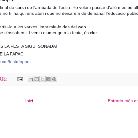
final de curs i de l’arribada de l’estiu. Ho volem passar d’allò més bé a
s no hi ha qui ens aturi i que no deixarem de demanar l’educació públic
artiu-lo a les xarxes, imprimiu-lo des del web
se n'assabenti. I veniu diumenge a la festa, és clar.
 LA FESTA SIGUI SONADA!
E LA FAPAC!
.cat/festafapac
0:00
Inici
Entrada més an