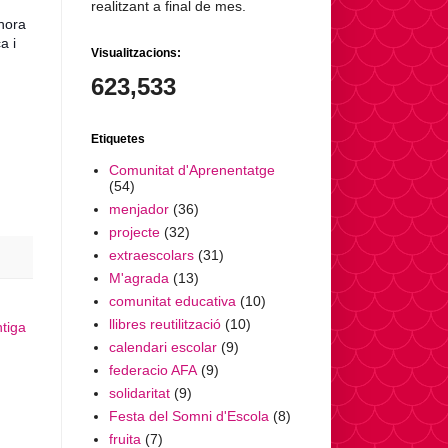
realitzant a final de mes.
lhora
a i
Visualitzacions:
623,533
Etiquetes
Comunitat d'Aprenentatge
(54)
menjador
(36)
projecte
(32)
extraescolars
(31)
M'agrada
(13)
comunitat educativa
(10)
llibres reutilització
(10)
tiga
calendari escolar
(9)
federacio AFA
(9)
solidaritat
(9)
Festa del Somni d'Escola
(8)
fruita
(7)