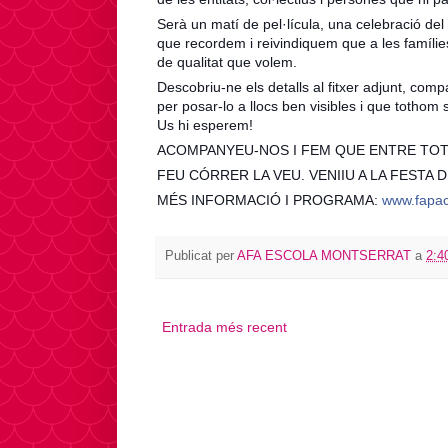
Serà un matí de pel·lícula, una celebració del 
que recordem i reivindiquem que a les famílie
de qualitat que volem.
Descobriu-ne els detalls al fitxer adjunt, comp
per posar-lo a llocs ben visibles i que tothom 
Us hi esperem!
ACOMPANYEU-NOS I FEM QUE ENTRE TOTS
FEU CÓRRER LA VEU. VENIIU A LA FESTA D
MÉS INFORMACIÓ I PROGRAMA:
www.fapac
Publicat per
AFA ESCOLA MONTSERRAT
a
2:4
Entrada més recent