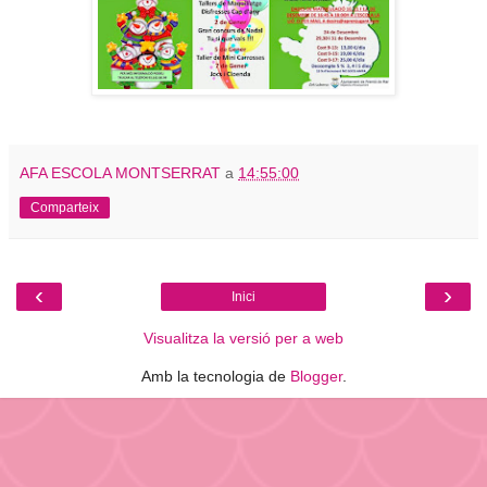
AFA ESCOLA MONTSERRAT
a
14:55:00
Comparteix
‹
›
Inici
Visualitza la versió per a web
Amb la tecnologia de
Blogger
.